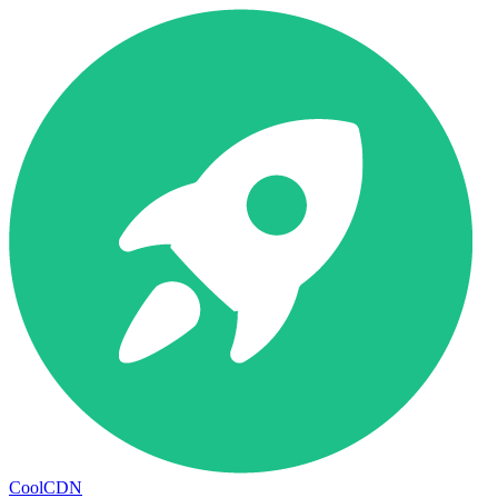
CoolCDN