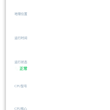
地理位置
中国-北京
运行时间
387天10小时3分
运行状态
正常
CPU型号
Intel Xeon Gold 6148
CPU核心